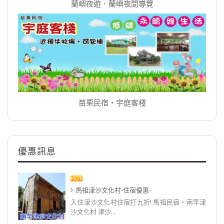
蘭嶼夜遊．蘭嶼夜間導覽
苗栗民宿‧宇庭客棧
優惠訊息
馬祖津沙文化村-住宿優惠-
入住津沙文化村住宿打九折! 馬祖民宿‧南竿津
沙文化村 津沙...