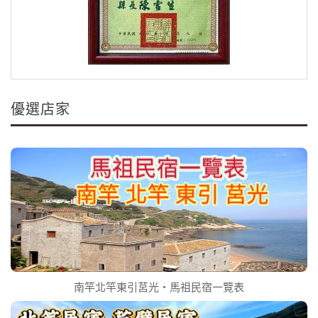
優選店家
南竿北竿東引莒光‧馬祖民宿一覽表