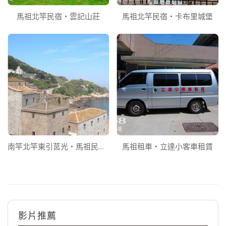
馬祖北竿民宿‧雲記山莊
馬祖北竿民宿‧卡布里城堡
南竿北竿東引莒光‧馬祖民宿一覽表
馬祖租車‧立達小客車租賃
影片推薦