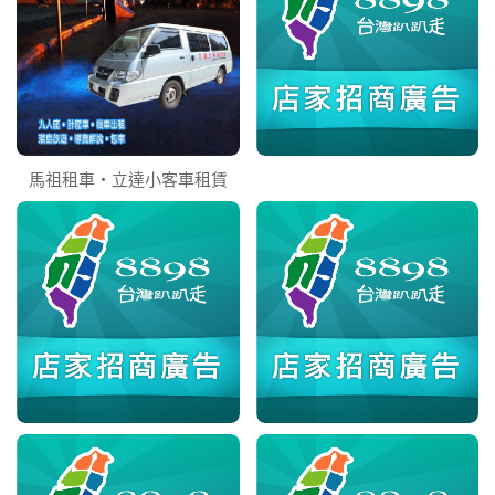
馬祖租車‧立達小客車租賃