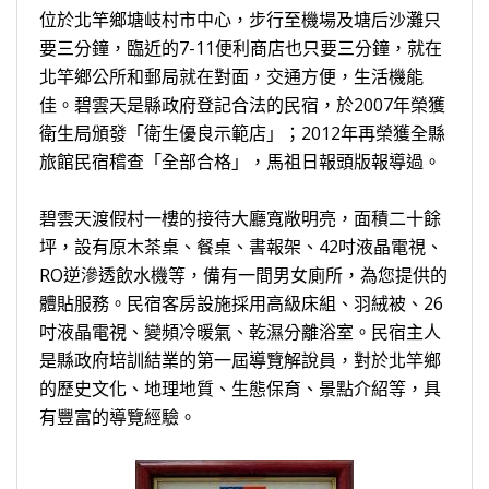
位於北竿鄉塘岐村市中心，步行至機場及塘后沙灘只
要三分鐘，臨近的7-11便利商店也只要三分鐘，就在
北竿鄉公所和郵局就在對面，交通方便，生活機能
佳。碧雲天是縣政府登記合法的民宿，於2007年榮獲
衛生局頒發「衛生優良示範店」；2012年再榮獲全縣
旅館民宿稽查「全部合格」，馬祖日報頭版報導過。
碧雲天渡假村一樓的接待大廳寬敞明亮，面積二十餘
坪，設有原木茶桌、餐桌、書報架、42吋液晶電視、
RO逆滲透飲水機等，備有一間男女廁所，為您提供的
體貼服務。民宿客房設施採用高級床組、羽絨被、26
吋液晶電視、變頻冷暖氣、乾濕分離浴室。民宿主人
是縣政府培訓結業的第一屆導覽解說員，對於北竿鄉
的歷史文化、地理地質、生態保育、景點介紹等，具
有豐富的導覽經驗。