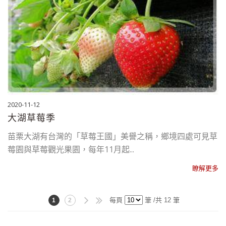
2020-11-12
大湖草莓季
苗栗大湖有台灣的「草莓王國」美譽之稱，鄉境四處可見草
莓園與草莓觀光果園，每年11月起...
每頁
筆 /共 12 筆
1
2