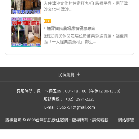
入住津沙文化村住宿打九折! 馬祖民宿‧南竿津
沙文化村 津沙...
通霄興民農場房價優惠專案
(建民)興民休閒農場位於苗栗縣通霄鎮，福至興
臨「十大經典農漁村」 鄰近...
民宿總覽
客服時間：週一～週五09：00～18：00（午休12:00-13:30）
服務專線：（02）2971-2225
E-mail：565751@gmail.com
版權聲明 © 8898台灣趴趴走住宿網・版權所有，請勿轉載
網站導覽