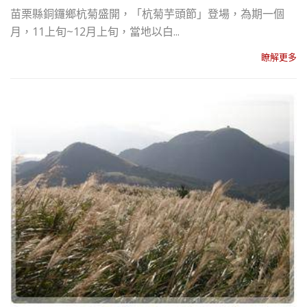
苗栗縣銅鑼鄉杭菊盛開，「杭菊芋頭節」登場，為期一個
月，11上旬~12月上旬，當地以白...