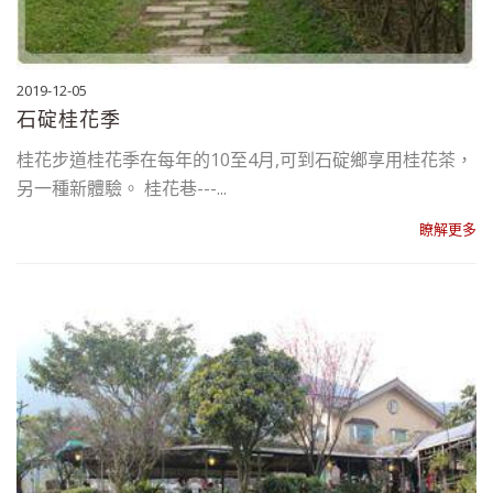
2019-12-05
石碇桂花季
桂花步道桂花季在每年的10至4月,可到石碇鄉享用桂花茶，
另一種新體驗。 桂花巷---...