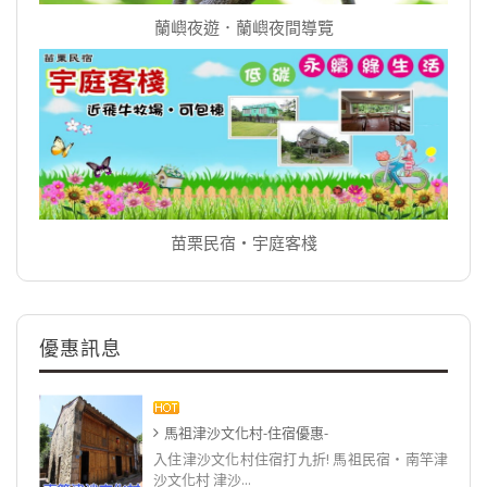
蘭嶼夜遊．蘭嶼夜間導覽
苗栗民宿‧宇庭客棧
優惠訊息
馬祖津沙文化村-住宿優惠-
入住津沙文化村住宿打九折! 馬祖民宿‧南竿津
沙文化村 津沙...