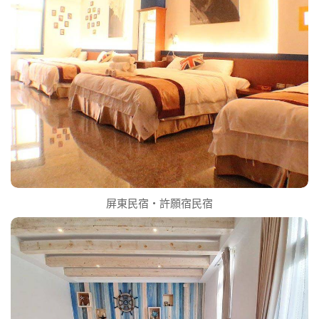
屏東民宿‧許願宿民宿