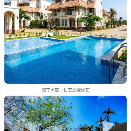
墾丁民宿．日安摩墅民宿