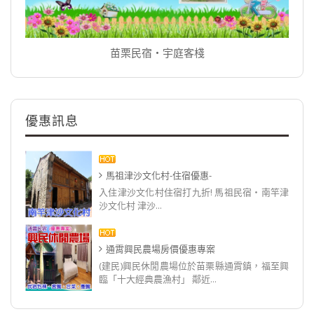
苗栗民宿‧宇庭客棧
優惠訊息
馬祖津沙文化村-住宿優惠-
入住津沙文化村住宿打九折! 馬祖民宿‧南竿津
沙文化村 津沙...
通霄興民農場房價優惠專案
(建民)興民休閒農場位於苗栗縣通霄鎮，福至興
臨「十大經典農漁村」 鄰近...