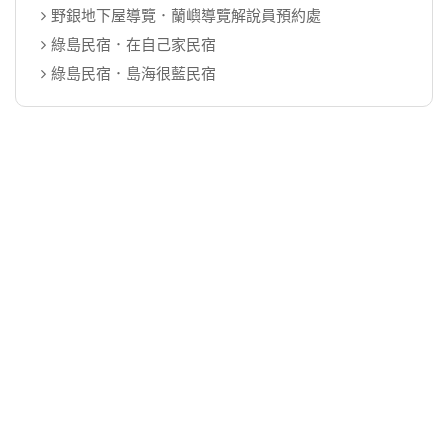
野銀地下屋導覽．蘭嶼導覽解說員預約處
綠島民宿．在自己家民宿
綠島民宿．島海很藍民宿