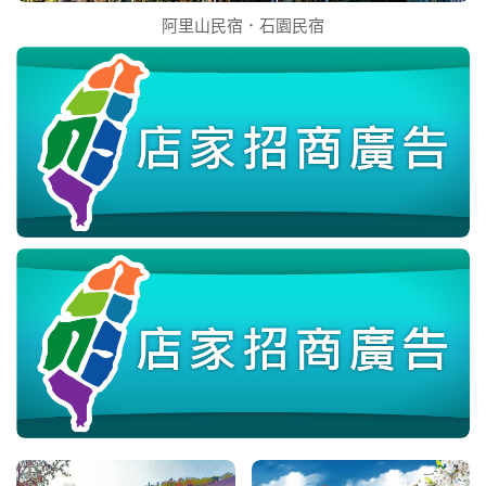
阿里山民宿．石園民宿