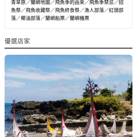
青草原／蘭嶼地圖／飛魚季的由來／飛魚季禁忌／招
魚祭／飛魚收藏祭／飛魚終食祭／漁人部落／紅頭部
落／椰油部落／蘭嶼船票／蘭嶼機票
優選店家