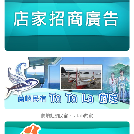
蘭嶼紅頭民宿．tatala的家